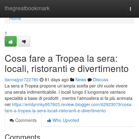
Home
thegreatbookmark
Togg
navi
Home
1
Cosa fare a Tropea la sera:
locali, ristoranti e divertimento
tiannajyxr722780
81 days ago
News
Discuss
La sera a Tropea propone un'ampia scelta per chi vuole vivere
una serata indimenticabile. I locali lungo il lungomare vantano
specialità a base di prodotti , mentre l'atmosfera si fa più animata
nei
https://emilyrmky957603.review-blogger.com/62923079/cosa-
fare-a-tropea-la-sera-locali-ristoranti-e-divertimento
Comments
Who Upvoted
Comments