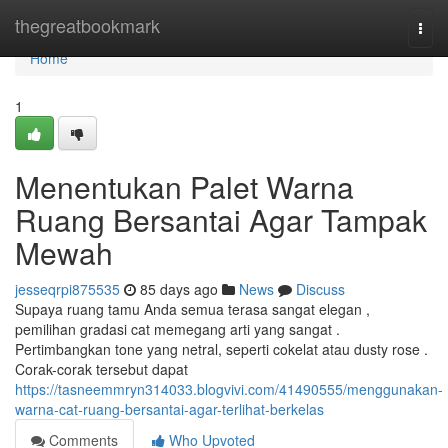
Home
thegreatbookmark
Togg
navi
Home
1
Menentukan Palet Warna
Ruang Bersantai Agar Tampak
Mewah
jesseqrpi875535
85 days ago
News
Discuss
Supaya ruang tamu Anda semua terasa sangat elegan ,
pemilihan gradasi cat memegang arti yang sangat .
Pertimbangkan tone yang netral, seperti cokelat atau dusty rose .
Corak-corak tersebut dapat
https://tasneemmryn314033.blogvivi.com/41490555/menggunakan-
warna-cat-ruang-bersantai-agar-terlihat-berkelas
Comments
Who Upvoted