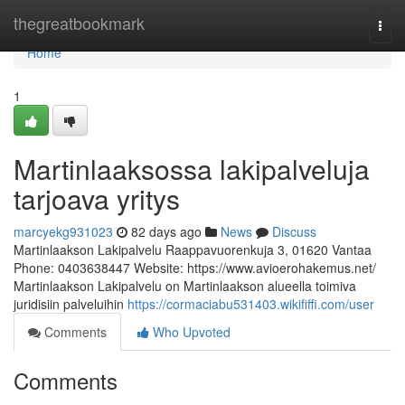
Home
thegreatbookmark
Togg
navi
Home
1
Martinlaaksossa lakipalveluja
tarjoava yritys
marcyekg931023
82 days ago
News
Discuss
Martinlaakson Lakipalvelu Raappavuorenkuja 3, 01620 Vantaa
Phone: 0403638447 Website: https://www.avioerohakemus.net/
Martinlaakson Lakipalvelu on Martinlaakson alueella toimiva
juridisiin palveluihin
https://cormaciabu531403.wikififfi.com/user
Comments
Who Upvoted
Comments