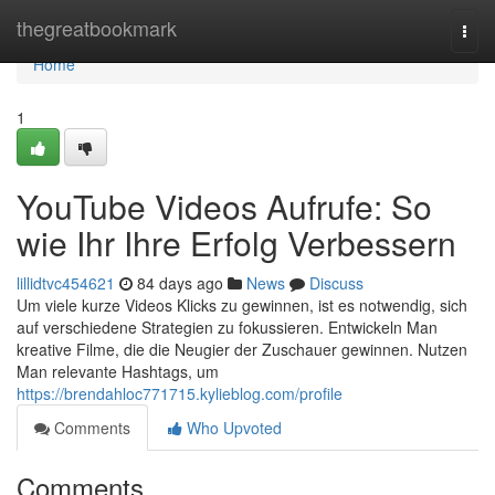
Home
thegreatbookmark
Togg
navi
Home
1
YouTube Videos Aufrufe: So
wie Ihr Ihre Erfolg Verbessern
lillidtvc454621
84 days ago
News
Discuss
Um viele kurze Videos Klicks zu gewinnen, ist es notwendig, sich
auf verschiedene Strategien zu fokussieren. Entwickeln Man
kreative Filme, die die Neugier der Zuschauer gewinnen. Nutzen
Man relevante Hashtags, um
https://brendahloc771715.kylieblog.com/profile
Comments
Who Upvoted
Comments