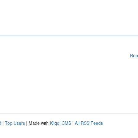
Rep
d
|
Top Users
| Made with
Kliqqi CMS
|
All RSS Feeds