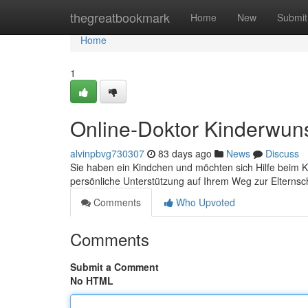
Home
thegreatbookmark
Home
New
Submit
Home
1
Online-Doktor Kinderwun
alvinpbvg730307
83 days ago
News
Discuss
Sie haben ein Kindchen und möchten sich Hilfe beim Ki
persönliche Unterstützung auf Ihrem Weg zur Elternscha
Comments
Who Upvoted
Comments
Submit a Comment
No HTML