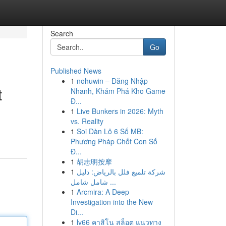
Search
Go
Published News
1
nohuwin – Đăng Nhập
t
Nhanh, Khám Phá Kho Game
Đ...
1
Live Bunkers in 2026: Myth
vs. Reality
1
Soi Dàn Lô 6 Số MB:
Phương Pháp Chốt Con Số
Đ...
1
胡志明按摩
1
شركة تلميع فلل بالرياض: دليل
شامل شامل ...
1
Arcmira: A Deep
Investigation into the New
Di...
1
lv66 คาสิโน สล็อต แนวทาง