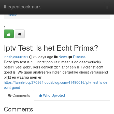
Home
thegreatbookmark
Togg
navi
Home
1
Iptv Test: Is het Echt Prima?
inesbjoi660191
82 days ago
News
Discuss
Deze Iptv test is nu uiterst populair, maar is de daadwerkelijk
beter? Veel gebruikers denken zich af of een IPTV-dienst echt
goed is. We gaan analyseren indien dergelijke dienst verrassend
blijkt en waarna men er
https://fannielucp370864.qodsblog.com/41490016/iptv-test-is-de-
echt-goed
Comments
Who Upvoted
Comments