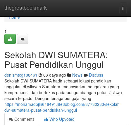
Home
thegreatbookmark
Togg
navi
Home
1
Sekolah DWI SUMATERA:
Pusat Pendidikan Unggul
denismtcg188461
86 days ago
News
Discuss
Sekolah DWI SUMATERA hadir sebagai lokasi pendidikan
unggulan di wilayah Sumatera, menawarkan pengajaran yang
komprehensif dan berfokus pada pengembangan potensi siswa
secara terpadu. Dengan tenaga pengajar yang
https://mohamadbjlh646491.life3dblog.com/37730233/sekolah-
dwi-sumatera-pusat-pendidikan-unggul
Comments
Who Upvoted