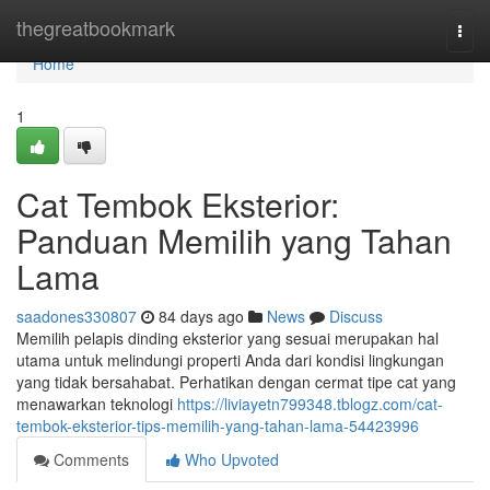
Home
thegreatbookmark
Togg
navi
Home
1
Cat Tembok Eksterior:
Panduan Memilih yang Tahan
Lama
saadones330807
84 days ago
News
Discuss
Memilih pelapis dinding eksterior yang sesuai merupakan hal
utama untuk melindungi properti Anda dari kondisi lingkungan
yang tidak bersahabat. Perhatikan dengan cermat tipe cat yang
menawarkan teknologi
https://liviayetn799348.tblogz.com/cat-
tembok-eksterior-tips-memilih-yang-tahan-lama-54423996
Comments
Who Upvoted