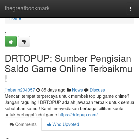
Home
thegreatbookmark
Togg
navi
Home
1
DRTOPUP: Sumber Pengisian
Saldo Game Online Terbaikmu
!
jimbann294957
85 days ago
News
Discuss
Mencari tempat terpercaya untuk membeli top up game online?
Jangan ragu lagi! DRTOPUP adalah jawaban terbaik untuk semua
kebutuhan kamu ! Kami menyediakan berbagai pilihan kuota
untuk berbagai judul game
https://drtopup.com/
Comments
Who Upvoted