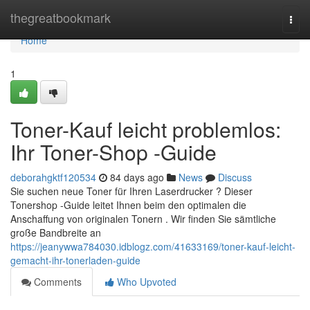
Home
thegreatbookmark
Togg
navi
Home
1
Toner-Kauf leicht problemlos:
Ihr Toner-Shop -Guide
deborahgktf120534
84 days ago
News
Discuss
Sie suchen neue Toner für Ihren Laserdrucker ? Dieser
Tonershop -Guide leitet Ihnen beim den optimalen die
Anschaffung von originalen Tonern . Wir finden Sie sämtliche
große Bandbreite an
https://jeanywwa784030.idblogz.com/41633169/toner-kauf-leicht-
gemacht-ihr-tonerladen-guide
Comments
Who Upvoted