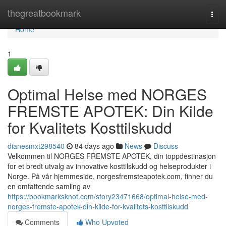
Home
thegreatbookmark
Togg
navi
Home
1
Optimal Helse med NORGES
FREMSTE APOTEK: Din Kilde
for Kvalitets Kosttilskudd
dianesmxt298540
84 days ago
News
Discuss
Velkommen til NORGES FREMSTE APOTEK, din toppdestinasjon
for et bredt utvalg av innovative kosttilskudd og helseprodukter i
Norge. På vår hjemmeside, norgesfremsteapotek.com, finner du
en omfattende samling av
https://bookmarksknot.com/story23471668/optimal-helse-med-
norges-fremste-apotek-din-kilde-for-kvalitets-kosttilskudd
Comments
Who Upvoted