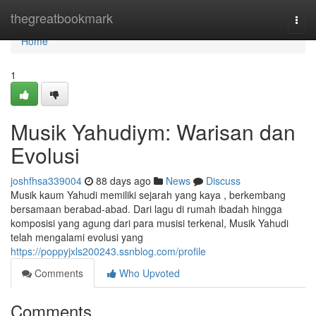
Home
thegreatbookmark
Togg
navi
Home
1
Musik Yahudiym: Warisan dan
Evolusi
joshfhsa339004
88 days ago
News
Discuss
Musik kaum Yahudi memiliki sejarah yang kaya , berkembang
bersamaan berabad-abad. Dari lagu di rumah ibadah hingga
komposisi yang agung dari para musisi terkenal, Musik Yahudi
telah mengalami evolusi yang
https://poppyjxls200243.ssnblog.com/profile
Comments
Who Upvoted
Comments