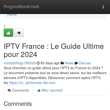
Home
thegreatbookmark
Togg
navi
Home
1
IPTV France : Le Guide Ultime
pour 2024
mariyahhogc789339
85 days ago
News
Discuss
Vous cherchez un guide ultime pour l'IPTV en France en 2024 ?
Le document présente tout ce vous devez savoir, sur les meilleurs
services d'IPTV disponibles. Découvrez comment opère l'IPTV,
les
https://xn--iptvfranais-t9a.com
Comments
Who Upvoted
Comments