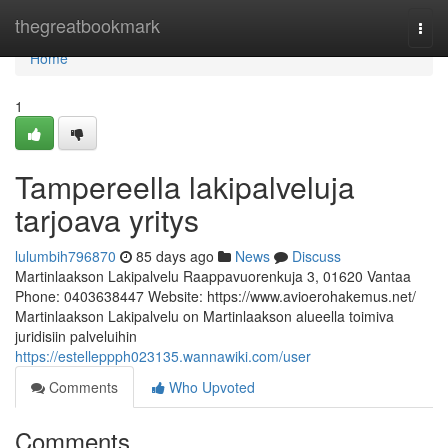
Home
thegreatbookmark
Togg
navi
Home
1
Tampereella lakipalveluja
tarjoava yritys
lulumbih796870
85 days ago
News
Discuss
Martinlaakson Lakipalvelu Raappavuorenkuja 3, 01620 Vantaa
Phone: 0403638447 Website: https://www.avioerohakemus.net/
Martinlaakson Lakipalvelu on Martinlaakson alueella toimiva
juridisiin palveluihin
https://estelleppph023135.wannawiki.com/user
Comments
Who Upvoted
Comments