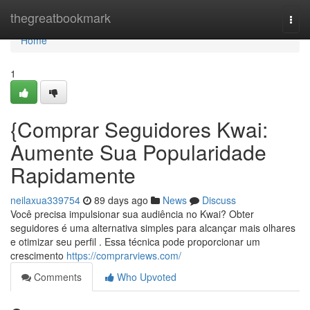
Home
thegreatbookmark
Togg
navi
Home
1
{Comprar Seguidores Kwai:
Aumente Sua Popularidade
Rapidamente
neilaxua339754
89 days ago
News
Discuss
Você precisa impulsionar sua audiência no Kwai? Obter
seguidores é uma alternativa simples para alcançar mais olhares
e otimizar seu perfil . Essa técnica pode proporcionar um
crescimento
https://comprarviews.com/
Comments
Who Upvoted