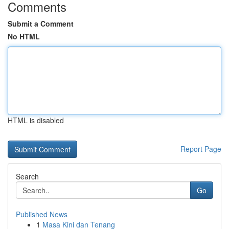
Comments
Submit a Comment
No HTML
HTML is disabled
Report Page
Search
Go
Published News
1
Masa Kini dan Tenang