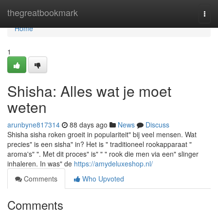
Home
thegreatbookmark
Togg
navi
Home
1
Shisha: Alles wat je moet
weten
arunbyne817314
88 days ago
News
Discuss
Shisha sisha roken groeit in populariteit" bij veel mensen. Wat
precies" is een sisha" in? Het is " traditioneel rookapparaat "
aroma's" ". Met dit proces" is" " " rook die men via een" slinger
inhaleren. In was" de
https://amydeluxeshop.nl/
Comments
Who Upvoted
Comments