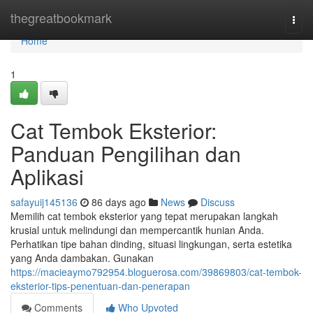
Home
thegreatbookmark
Togg
navi
Home
1
Cat Tembok Eksterior:
Panduan Pengilihan dan
Aplikasi
safayuij145136
86 days ago
News
Discuss
Memilih cat tembok eksterior yang tepat merupakan langkah
krusial untuk melindungi dan mempercantik hunian Anda.
Perhatikan tipe bahan dinding, situasi lingkungan, serta estetika
yang Anda dambakan. Gunakan
https://macieaymo792954.bloguerosa.com/39869803/cat-tembok-
eksterior-tips-penentuan-dan-penerapan
Comments
Who Upvoted