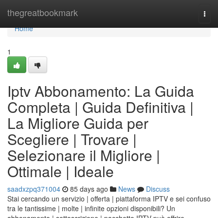
Home
thegreatbookmark
Togg
navi
Home
1
Iptv Abbonamento: La Guida
Completa | Guida Definitiva |
La Migliore Guida per
Scegliere | Trovare |
Selezionare il Migliore |
Ottimale | Ideale
saadxzpq371004
85 days ago
News
Discuss
Stai cercando un servizio | offerta | piattaforma IPTV e sei confuso
tra le tantissime | molte | infinite opzioni disponibili? Un