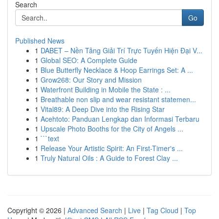
Search
Go
Published News
1
DABET – Nền Tảng Giải Trí Trực Tuyến Hiện Đại V...
1
Global SEO: A Complete Guide
1
Blue Butterfly Necklace & Hoop Earrings Set: A ...
1
Grow268: Our Story and Mission
1
Waterfront Building in Mobile the State : ...
1
Breathable non slip and wear resistant statemen...
1
Vital89: A Deep Dive into the Rising Star
1
Acehtoto: Panduan Lengkap dan Informasi Terbaru
1
Upscale Photo Booths for the City of Angels ...
1
```text
1
Release Your Artistic Spirit: An First-Timer's ...
1
Truly Natural Oils : A Guide to Forest Clay ...
Copyright © 2026 |
Advanced Search
|
Live
|
Tag Cloud
|
Top