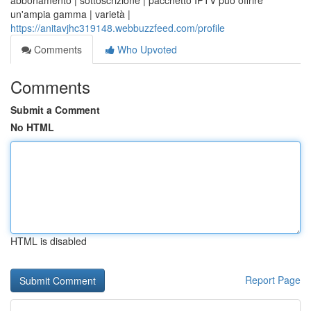
abbonamento | sottoscrizione | pacchetto IPTV può offrire
un'ampia gamma | varietà |
https://anitavjhc319148.webbuzzfeed.com/profile
Comments
Who Upvoted
Comments
Submit a Comment
No HTML
HTML is disabled
Report Page