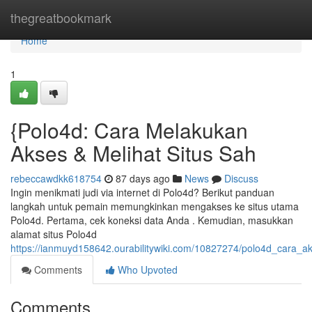
Home
thegreatbookmark
Home
1
{Polo4d: Cara Melakukan
Akses & Melihat Situs Sah
rebeccawdkk618754
87 days ago
News
Discuss
Ingin menikmati judi via internet di Polo4d? Berikut panduan
langkah untuk pemain memungkinkan mengakses ke situs utama
Polo4d. Pertama, cek koneksi data Anda . Kemudian, masukkan
alamat situs Polo4d
https://ianmuyd158642.ourabilitywiki.com/10827274/polo4d_cara_a
Comments
Who Upvoted
Comments