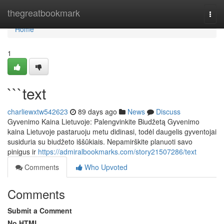
Home
thegreatbookmark
Togg
navi
Home
1
```text
charliewxtw542623
89 days ago
News
Discuss
Gyvenimo Kaina Lietuvoje: Palengvinkite Biudžetą Gyvenimo
kaina Lietuvoje pastaruoju metu didinasi, todėl daugelis gyventojai
susiduria su biudžeto iššūkiais. Nepamirškite planuoti savo
pinigus ir
https://admiralbookmarks.com/story21507286/text
Comments
Who Upvoted
Comments
Submit a Comment
No HTML