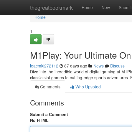
Home
thegreatbookmark
Home
New
Submit
Home
1
M1Play: Your Ultimate On
leacmkj272112
87 days ago
News
Discuss
Dive into the incredible world of digital gaming at M1P
classic slot games to cutting-edge sports adventures.
Comments
Who Upvoted
Comments
Submit a Comment
No HTML