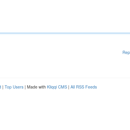
Rep
d
|
Top Users
| Made with
Kliqqi CMS
|
All RSS Feeds