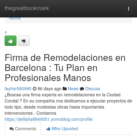
Home
thegreatbookmark
Togg
navi
Home
1
Firma de Remodelaciones en
Barcelona : Tu Plan en
Profesionales Manos
fayfrsr580990
86 days ago
News
Discuss
¿Buscas una firma experta en remodelaciones en la Ciudad
Condal ? En su compañía nos dedicamos a ejecutar proyectos de
todo tipo, desde modestas obras hasta importantes
intervenciones . Contamos
https://delilahsill949551.yomoblog.com/profile
Comments
Who Upvoted