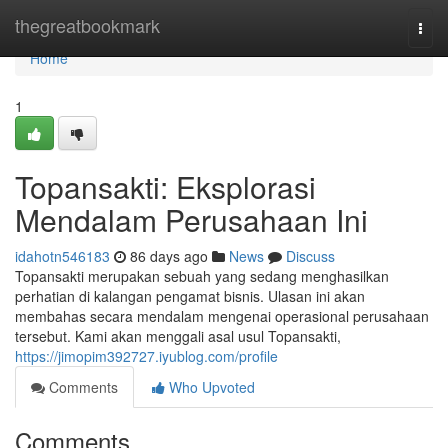
Home
thegreatbookmark
Togg
navi
Home
1
Topansakti: Eksplorasi
Mendalam Perusahaan Ini
idahotn546183
86 days ago
News
Discuss
Topansakti merupakan sebuah yang sedang menghasilkan
perhatian di kalangan pengamat bisnis. Ulasan ini akan
membahas secara mendalam mengenai operasional perusahaan
tersebut. Kami akan menggali asal usul Topansakti,
https://jimopim392727.iyublog.com/profile
Comments
Who Upvoted
Comments