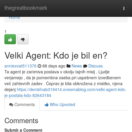
Home
thegreatbookmark
Togg
navi
Home
1
Velki Agent: Kdo je bil en?
anniexvat511376
88 days ago
News
Discuss
Ta agent je zanimiva postava v okolju tajnih misij . Ljudje
verjamejo , da je pomembna oseba pri uspešnem izvedbenem
več zahtevnih zadev . Čeprav je bila obkrožena z mistiko, njena
dejanj
https://denisfnab319414.onesmablog.com/velki-agent-kdo-
je-postala-kdo-82643184
Comments
Who Upvoted
Comments
Submit a Comment