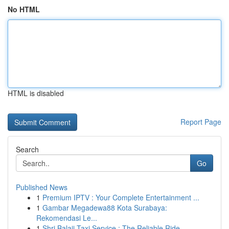
No HTML
HTML is disabled
Report Page
Search
Go
Published News
1
Premium IPTV : Your Complete Entertainment ...
1
Gambar Megadewa88 Kota Surabaya:
Rekomendasi Le...
1
Shri Balaji Taxi Service : The Reliable Ride ...