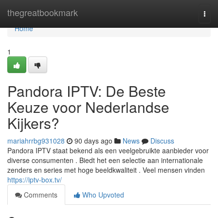
Home
thegreatbookmark
Togg
navi
Home
1
Pandora IPTV: De Beste
Keuze voor Nederlandse
Kijkers?
mariahrrbg931028
90 days ago
News
Discuss
Pandora IPTV staat bekend als een veelgebruikte aanbieder voor
diverse consumenten . Biedt het een selectie aan internationale
zenders en series met hoge beeldkwaliteit . Veel mensen vinden
https://iptv-box.tv/
Comments
Who Upvoted