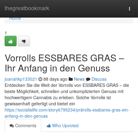
Home
thegreatbookmark
Togg
navi
Home
1
Vorrolls ESSBARES GRAS –
Ihr Anfang in den Genuss
joanahkp133021
88 days ago
News
Discuss
Entdecken Sie die Welt der Vorrolls von ESSBARES GRAS – die
beste Möglichkeit, schnellen und unkomplizierten Genuss mit
hochwertigem Cannabis zu erleben. Solche Vorrolle ist
gewissenhaft gefertigt und bietet ein
https://socialislife.com/story6795234/prärolls-essbares-gras-ein-
anfang-in-den-genuss
Comments
Who Upvoted