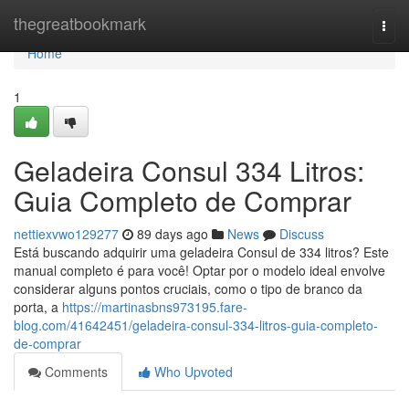
Home
thegreatbookmark
Togg
navi
Home
1
Geladeira Consul 334 Litros:
Guia Completo de Comprar
nettiexvwo129277
89 days ago
News
Discuss
Está buscando adquirir uma geladeira Consul de 334 litros? Este
manual completo é para você! Optar por o modelo ideal envolve
considerar alguns pontos cruciais, como o tipo de branco da
porta, a
https://martinasbns973195.fare-
blog.com/41642451/geladeira-consul-334-litros-guia-completo-
de-comprar
Comments
Who Upvoted