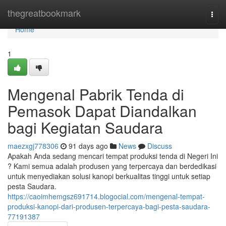
Home
thegreatbookmark
Togg
navi
Home
1
Mengenal Pabrik Tenda di
Pemasok Dapat Diandalkan
bagi Kegiatan Saudara
maezxgj778306
91 days ago
News
Discuss
Apakah Anda sedang mencari tempat produksi tenda di Negeri Ini
? Kami semua adalah produsen yang terpercaya dan berdedikasi
untuk menyediakan solusi kanopi berkualitas tinggi untuk setiap
pesta Saudara.
https://caoimhemgsz691714.blogocial.com/mengenal-tempat-
produksi-kanopi-dari-produsen-terpercaya-bagi-pesta-saudara-
77191387