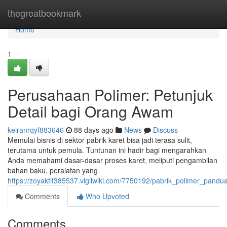
Home
thegreatbookmark
Home
1
Perusahaan Polimer: Petunjuk
Detail bagi Orang Awam
keiranrqyf883646
88 days ago
News
Discuss
Memulai bisnis di sektor pabrik karet bisa jadi terasa sulit,
terutama untuk pemula. Tuntunan ini hadir bagi mengarahkan
Anda memahami dasar-dasar proses karet, meliputi pengambilan
bahan baku, peralatan yang
https://zoyaktit385537.vigilwiki.com/7750192/pabrik_polimer_pan
Comments
Who Upvoted
Comments