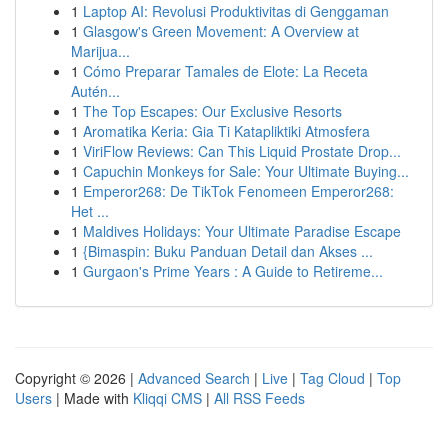
1
Laptop AI: Revolusi Produktivitas di Genggaman
1
Glasgow's Green Movement: A Overview at
Marijua...
1
Cómo Preparar Tamales de Elote: La Receta
Autén...
1
The Top Escapes: Our Exclusive Resorts
1
Aromatika Keria: Gia Ti Katapliktiki Atmosfera
1
ViriFlow Reviews: Can This Liquid Prostate Drop...
1
Capuchin Monkeys for Sale: Your Ultimate Buying...
1
Emperor268: De TikTok Fenomeen Emperor268:
Het ...
1
Maldives Holidays: Your Ultimate Paradise Escape
1
{Bimaspin: Buku Panduan Detail dan Akses ...
1
Gurgaon's Prime Years : A Guide to Retireme...
Copyright © 2026 |
Advanced Search
|
Live
|
Tag Cloud
|
Top
Users
| Made with
Kliqqi CMS
|
All RSS Feeds