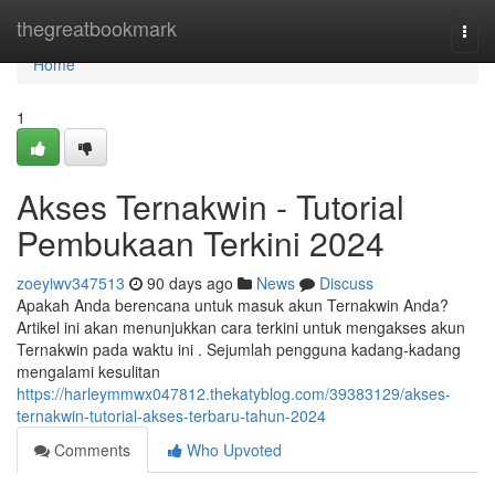
Home
thegreatbookmark
Togg
navi
Home
1
Akses Ternakwin - Tutorial
Pembukaan Terkini 2024
zoeyiwv347513
90 days ago
News
Discuss
Apakah Anda berencana untuk masuk akun Ternakwin Anda?
Artikel ini akan menunjukkan cara terkini untuk mengakses akun
Ternakwin pada waktu ini . Sejumlah pengguna kadang-kadang
mengalami kesulitan
https://harleymmwx047812.thekatyblog.com/39383129/akses-
ternakwin-tutorial-akses-terbaru-tahun-2024
Comments
Who Upvoted