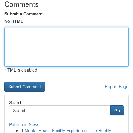
Comments
Submit a Comment
No HTML
HTML is disabled
Report Page
Search
Go
Published News
1
Mental Health Facility Experience: The Reality