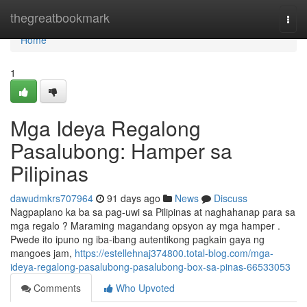
Home
thegreatbookmark
Togg
navi
Home
1
Mga Ideya Regalong
Pasalubong: Hamper sa
Pilipinas
dawudmkrs707964
91 days ago
News
Discuss
Nagpaplano ka ba sa pag-uwi sa Pilipinas at naghahanap para sa
mga regalo ? Maraming magandang opsyon ay mga hamper .
Pwede ito ipuno ng iba-ibang autentikong pagkain gaya ng
mangoes jam,
https://estellehnaj374800.total-blog.com/mga-
ideya-regalong-pasalubong-pasalubong-box-sa-pinas-66533053
Comments
Who Upvoted