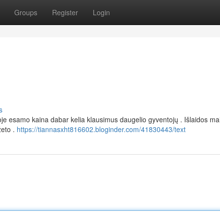
Groups
Register
Login
s
oje esamo kaina dabar kelia klausimus daugelio gyventojų . Išlaidos mai
žeto .
https://tiannasxht816602.bloginder.com/41830443/text