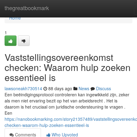
Home
thegreatbookmark
Home
1
Vaststellingsovereenkomst
checken: Waarom hulp zoeken
essentieel is
lawsoneakh730514
88 days ago
News
Discuss
Een beëindigingsprotocol controleren kan ingewikkeld zijn, zeker
als men niet ervaring bezit op het van arbeidsrecht . Het is
daarom is het cruciaal om juridische ondersteuning te vragen .
Een
https://nanobookmarking.com/story21357489/vaststellingsovereenk
checken-waarom-hulp-zoeken-essentieel-is
Comments
Who Upvoted