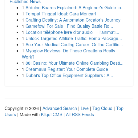
Published News
1
Arduino Boards Explained: A Beginner's Guide to...
1
Tempat Tinggal Ideal: Cara Mencari
1
Crafting Destiny: A Automaton Creator's Journey
1
Gamefowl For Sale : Find Quality Battle Ro...
1
Location téléphone livre d'or audio — l'animati...
1
Unlock Targeted Affiliate Traffic: Bomb Package...
1
Ace Your Medical Coding Career: Online Certific...
1
Myoglow Reviews: Do These Creations Really
Work?
1
88i Casino: Your Ultimate Online Gambling Desti...
1
Cream888 Register: Your Complete Guide
1
Dubai's Top Office Equipment Suppliers : A...
Copyright © 2026 |
Advanced Search
|
Live
|
Tag Cloud
|
Top
Users
| Made with
Kliqqi CMS
|
All RSS Feeds