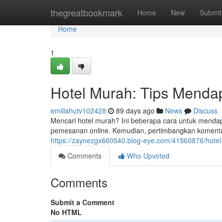
Home
thegreatbookmark
Home
New
Submit
Home
1
Hotel Murah: Tips Menda
emiliahutv102428
89 days ago
News
Discuss
Mencari hotel murah? Ini beberapa cara untuk menda
pemesanan online. Kemudian, pertimbangkan komenta
https://zaynezgx660540.blog-eye.com/41560876/hote
Comments
Who Upvoted
Comments
Submit a Comment
No HTML