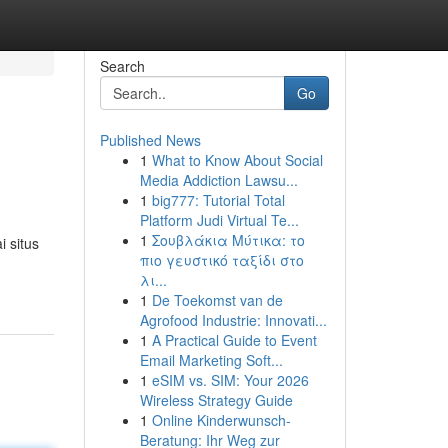
Search
Go
Published News
1
What to Know About Social
Media Addiction Lawsu...
1
big777: Tutorial Total
Platform Judi Virtual Te...
1
Σουβλάκια Μύτικα: το
 situs
πιο γευστικό ταξίδι στο
λι...
1
De Toekomst van de
Agrofood Industrie: Innovati...
1
A Practical Guide to Event
Email Marketing Soft...
1
eSIM vs. SIM: Your 2026
Wireless Strategy Guide
1
Online Kinderwunsch-
Beratung: Ihr Weg zur