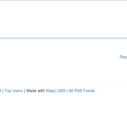
Rep
d
|
Top Users
| Made with
Kliqqi CMS
|
All RSS Feeds