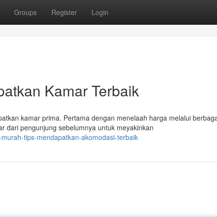
Groups
Register
Login
patkan Kamar Terbaik
patkan kamar prima. Pertama dengan menelaah harga melalui berbagai
r dari pengunjung sebelumnya untuk meyakinkan
l-murah-tips-mendapatkan-akomodasi-terbaik