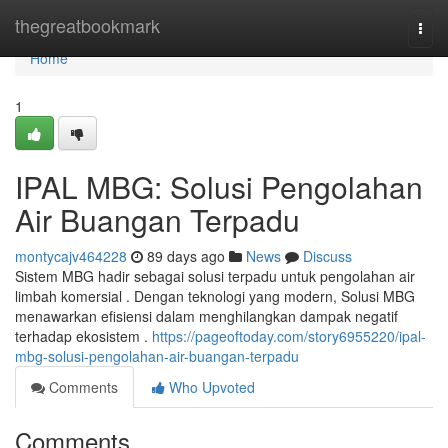
Home
thegreatbookmark
Togg
navi
Home
1
IPAL MBG: Solusi Pengolahan
Air Buangan Terpadu
montycajv464228
89 days ago
News
Discuss
Sistem MBG hadir sebagai solusi terpadu untuk pengolahan air
limbah komersial . Dengan teknologi yang modern, Solusi MBG
menawarkan efisiensi dalam menghilangkan dampak negatif
terhadap ekosistem .
https://pageoftoday.com/story6955220/ipal-
mbg-solusi-pengolahan-air-buangan-terpadu
Comments
Who Upvoted
Comments