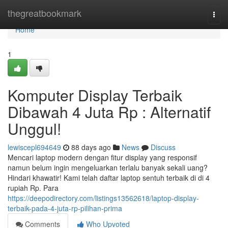
Home
thegreatbookmark
Togg
navi
Home
1
Komputer Display Terbaik
Dibawah 4 Juta Rp : Alternatif
Unggul!
lewiscepl694649
88 days ago
News
Discuss
Mencari laptop modern dengan fitur display yang responsif
namun belum ingin mengeluarkan terlalu banyak sekali uang?
Hindari khawatir! Kami telah daftar laptop sentuh terbaik di di 4
rupiah Rp. Para
https://deepodirectory.com/listings13562618/laptop-display-
terbaik-pada-4-juta-rp-pilihan-prima
Comments
Who Upvoted