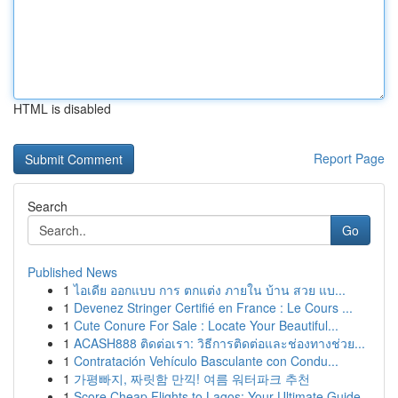
HTML is disabled
Report Page
Search
Go
Published News
1
ไอเดีย ออกแบบ การ ตกแต่ง ภายใน บ้าน สวย แบ...
1
Devenez Stringer Certifié en France : Le Cours ...
1
Cute Conure For Sale : Locate Your Beautiful...
1
ACASH888 ติดต่อเรา: วิธีการติดต่อและช่องทางช่วย...
1
Contratación Vehículo Basculante con Condu...
1
가평빠지, 짜릿함 만끽! 여름 워터파크 추천
1
Score Cheap Flights to Lagos: Your Ultimate Guide