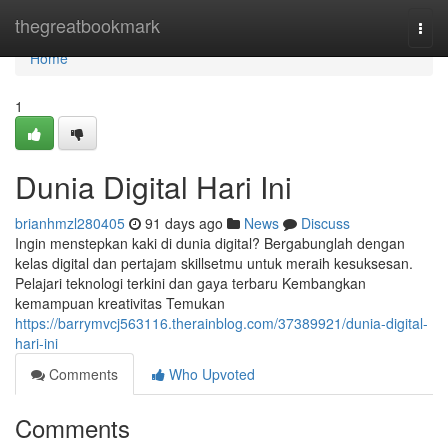
Home
thegreatbookmark
Togg
navi
Home
1
Dunia Digital Hari Ini
brianhmzl280405
91 days ago
News
Discuss
Ingin menstepkan kaki di dunia digital? Bergabunglah dengan
kelas digital dan pertajam skillsetmu untuk meraih kesuksesan.
Pelajari teknologi terkini dan gaya terbaru Kembangkan
kemampuan kreativitas Temukan
https://barrymvcj563116.therainblog.com/37389921/dunia-digital-
hari-ini
Comments
Who Upvoted
Comments