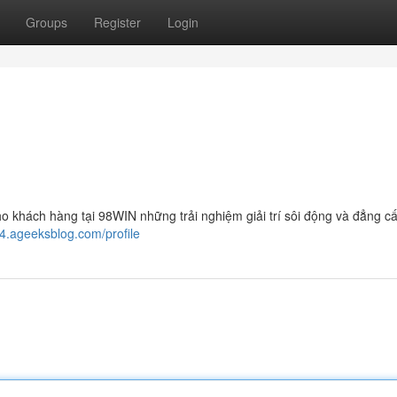
Groups
Register
Login
o khách hàng tại 98WIN những trải nghiệm giải trí sôi động và đẳng cấ
4.ageeksblog.com/profile