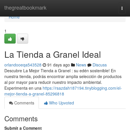
Home
thegreatbookmark
Togg
navi
Home
1
La Tienda a Granel Ideal
orlandooeqa543528
91 days ago
News
Discuss
Descubre La Mejor Tienda a Granel : su edén sostenible! En
nuestra tienda, podrás encontrar amplia selección de productos
al por mayor para reducir nuestro impacto ambiental.
Experimenta en una
https://rsazdah187194.tinyblogging.com/el-
mejor-tienda-a-granel-85296818
Comments
Who Upvoted
Comments
Submit a Comment