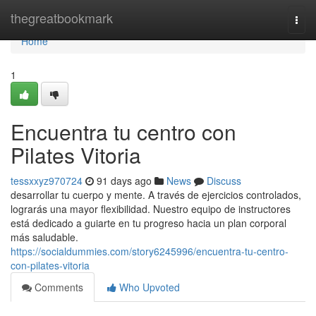
Home
thegreatbookmark
Togg
navi
Home
1
Encuentra tu centro con
Pilates Vitoria
tessxxyz970724
91 days ago
News
Discuss
desarrollar tu cuerpo y mente. A través de ejercicios controlados,
lograrás una mayor flexibilidad. Nuestro equipo de instructores
está dedicado a guiarte en tu progreso hacia un plan corporal
más saludable.
https://socialdummies.com/story6245996/encuentra-tu-centro-
con-pilates-vitoria
Comments
Who Upvoted