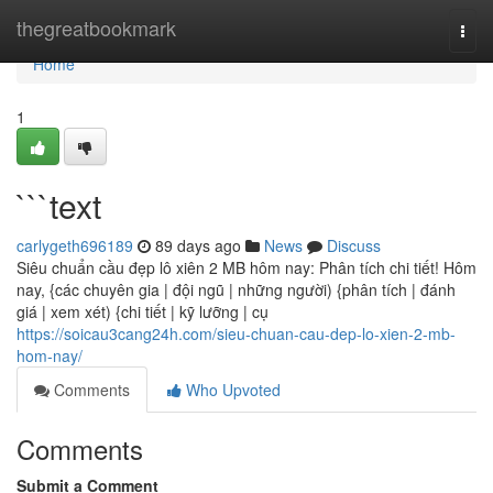
Home
thegreatbookmark
Togg
navi
Home
1
```text
carlygeth696189
89 days ago
News
Discuss
Siêu chuẩn cầu đẹp lô xiên 2 MB hôm nay: Phân tích chi tiết! Hôm
nay, {các chuyên gia | đội ngũ | những người) {phân tích | đánh
giá | xem xét) {chi tiết | kỹ lưỡng | cụ
https://soicau3cang24h.com/sieu-chuan-cau-dep-lo-xien-2-mb-
hom-nay/
Comments
Who Upvoted
Comments
Submit a Comment