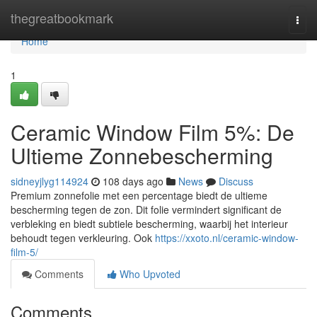
Home
thegreatbookmark
Togg
navi
Home
1
Ceramic Window Film 5%: De
Ultieme Zonnebescherming
sidneyjlyg114924
108 days ago
News
Discuss
Premium zonnefolie met een percentage biedt de ultieme
bescherming tegen de zon. Dit folie vermindert significant de
verbleking en biedt subtiele bescherming, waarbij het interieur
behoudt tegen verkleuring. Ook
https://xxoto.nl/ceramic-window-
film-5/
Comments
Who Upvoted
Comments