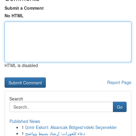
Submit a Comment
No HTML
HTML is disabled
Report Page
Search
Go
Published News
1
İzmir Eskort: Alsancak Bölgesi'ndeki Seçenekler
1
دعاء للعورات: إرشاد بسيط وواضح