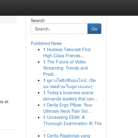
Search
Go
Published News
1
Hostess Takoradi Find
High-Class Friends...
1
The Future of Video
Streaming: Trends and
Predi...
1
ดูดวงไพ่ยิปซีออนไลน์: เปิด
อนาคตด้วยเว็บดูดวงแม่นๆ
1
Today's business scene
demands leaders that can...
es et
1
Derila Ergo Pillow: Your
Ultimate Neck Pain Sol...
1
Unraveling EE88: A
Thorough Examination At The
...
1
Cerita Rajabotak yang