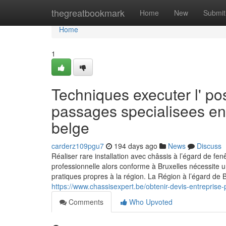
Home
thegreatbookmark
Home
New
Submit
Home
1
Techniques executer l' po
passages specialisees en 
belge
carderz109pgu7
194 days ago
News
Discuss
Réaliser rare installation avec châssis à l’égard de
professionnelle alors conforme à Bruxelles nécessite
pratiques propres à la région. La Région à l’égard de
https://www.chassisexpert.be/obtenir-devis-entreprise-p
Comments
Who Upvoted