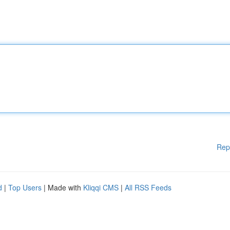
Rep
d
|
Top Users
| Made with
Kliqqi CMS
|
All RSS Feeds