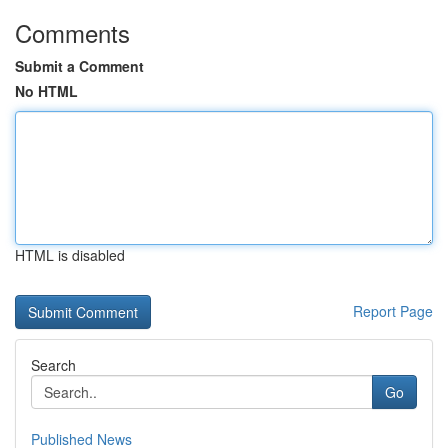
Comments
Submit a Comment
No HTML
HTML is disabled
Report Page
Search
Go
Published News