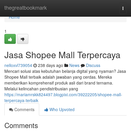
Home
thegreatbookmark
Togg
navi
Home
1
Jasa Shopee Mall Terpercaya
nelloxvl739054
238 days ago
News
Discuss
Mencari solusi atas kebutuhan belanja digital yang nyaman? Jasa
Shopee Mall terbaik adalah jawaban yang cerdas. Mereka
memberikan komprehensif produk asli dari brand ternama.
Melalui kelincahan pendistribusian yang
https://mariamrskk824497.blogpixi.com/39222205/shopee-mall-
terpercaya-terbaik
Comments
Who Upvoted
Comments