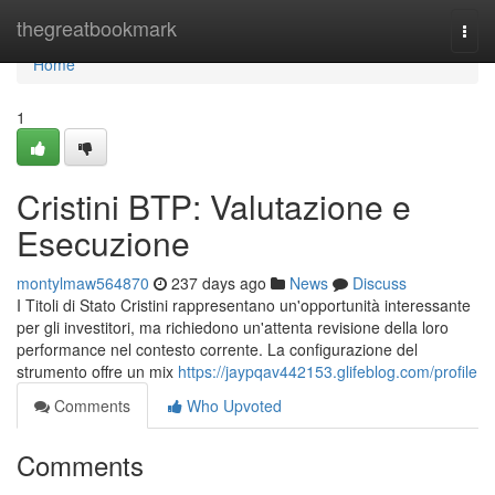
Home
thegreatbookmark
Togg
navi
Home
1
Cristini BTP: Valutazione e
Esecuzione
montylmaw564870
237 days ago
News
Discuss
I Titoli di Stato Cristini rappresentano un'opportunità interessante
per gli investitori, ma richiedono un'attenta revisione della loro
performance nel contesto corrente. La configurazione del
strumento offre un mix
https://jaypqav442153.glifeblog.com/profile
Comments
Who Upvoted
Comments