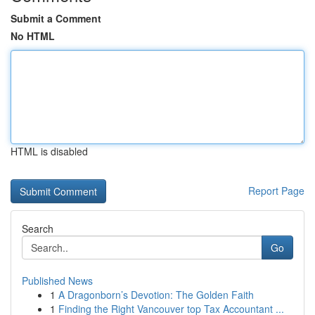
Submit a Comment
No HTML
HTML is disabled
Report Page
Search
Go
Published News
1
A Dragonborn’s Devotion: The Golden Faith
1
Finding the Right Vancouver top Tax Accountant ...