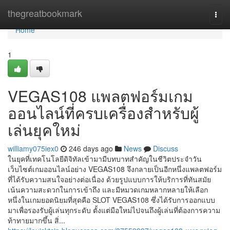
Home
thegreatbookmark
Togg
navi
Home
1
VEGAS108 แพลตฟอร์มเกม
ออนไลน์ที่ครบเครื่องสำหรับผู้
เล่นยุคใหม่
williamy075iex0
246 days ago
News
Discuss
ในยุคที่เทคโนโลยีดิจิทัลเข้ามามีบทบาทสำคัญในชีวิตประจำวัน
เว็บไซต์เกมออนไลน์อย่าง VEGAS108 จึงกลายเป็นอีกหนึ่งแพลตฟอร์ม
ที่ได้รับความสนใจอย่างต่อเนื่อง ด้วยรูปแบบการให้บริการที่ทันสมัย
เน้นความสะดวกในการเข้าถึง และมีหมวดเกมหลากหลายให้เลือก
หนึ่งในเกมยอดนิยมที่สุดคือ SLOT VEGAS108 ซึ่งได้รับการออกแบบ
มาเพื่อรองรับผู้เล่นทุกระดับ ตั้งแต่มือใหม่ไปจนถึงผู้เล่นที่ต้องการความ
ท้าทายมากขึ้น สิ่...